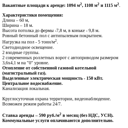
2
2
2
Вакантные площади к аренде: 1094 м
, 1108 м
и 1115 м
.
Характеристики помещения:
Длина – 60 м,
Ширина – 18 м.
Высота потолка до фермы -7,8 м, в коньке - 9,8 м.
Ровный бетонный пол с антипылевым покрытием.
2
Нагрузка на пол - 5 тонн/м
.
Светодиодное освещение.
2 входные группы.
2 современных роллетных ворот с автоприводом размером
3,6х4,1 м на "0" уровне.
Отопление от собственной газовой котельной
(магистральный газ).
Выделенные электрическая мощность - 150 кВт.
Центральное водоснабжение.
Канализация локальная.
Круглосуточная охрана территории, видеонаблюдение.
Возможен режим работы 24/7.
2
Ставка аренды – 590 руб./м
в месяц (без НДС, УСН).
Коммунальные услуги оплачиваются дополнительно.